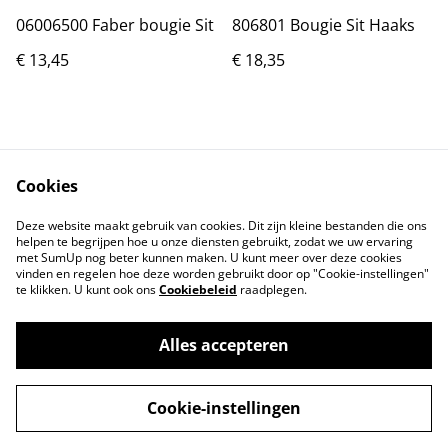
06006500 Faber bougie Sit
806801 Bougie Sit Haaks
€ 13,45
€ 18,35
Cookies
Deze website maakt gebruik van cookies. Dit zijn kleine bestanden die ons
helpen te begrijpen hoe u onze diensten gebruikt, zodat we uw ervaring
Neem contact met
Voorwaarden
met SumUp nog beter kunnen maken. U kunt meer over deze cookies
ons op
vinden en regelen hoe deze worden gebruikt door op "Cookie-instellingen"
Privacybeleid
Cookiebeleid
te klikken. U kunt ook ons
Cookiebeleid
raadplegen.
Alles accepteren
©
2026
Onderdelen JM
Cookie-instellingen
powered by