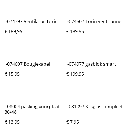
I-074397 Ventilator Torin
I-074507 Torin vent tunnel
€ 189,95
€ 189,95
I-074607 Bougiekabel
I-074977 gasblok smart
€ 15,95
€ 199,95
I-08004 pakking voorplaat
I-081097 Kijkglas compleet
36/48
€ 13,95
€ 7,95