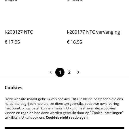
I-200127 NTC
I-200177 NTC vervanging
€ 17,95
€ 16,95
1
2
Cookies
Deze website maakt gebruik van cookies. Dit zijn kleine bestanden die ons
helpen te begrijpen hoe u onze diensten gebruikt, zodat we uw ervaring
Neem contact met
Voorwaarden
met SumUp nog beter kunnen maken. U kunt meer over deze cookies
ons op
vinden en regelen hoe deze worden gebruikt door op "Cookie-instellingen"
Privacybeleid
Cookiebeleid
te klikken. U kunt ook ons
Cookiebeleid
raadplegen.