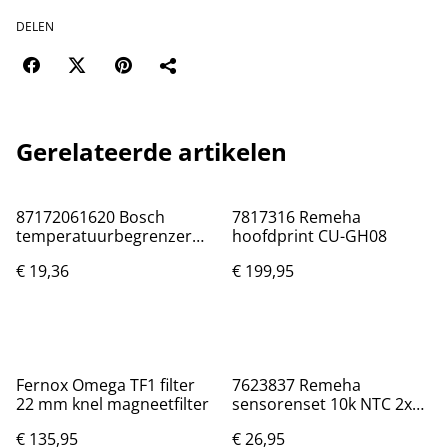
DELEN
Gerelateerde artikelen
87172061620 Bosch
7817316 Remeha
temperatuurbegrenzer
hoofdprint CU-GH08
110°
€ 19,36
€ 199,95
Fernox Omega TF1 filter
7623837 Remeha
22 mm knel magneetfilter
sensorenset 10k NTC 2x
en dubbel 10k NTC 1x
€ 135,95
€ 26,95