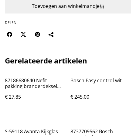
Toevoegen aan winkelmandje
DELEN
Gerelateerde artikelen
87186680640 Nefit
Bosch Easy control wit
pakking branderdeksel
wb5-iipluscms <42KW
€ 27,85
€ 245,00
S-59118 Avanta Kijkglas
8737709562 Bosch