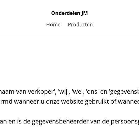
Onderdelen JM
Home
Producten
m van verkoper', 'wij', 'we', 'ons' en 'gegevens
md wanneer u onze website gebruikt of wanneer u
aan en is de gegevensbeheerder van de persoonsg