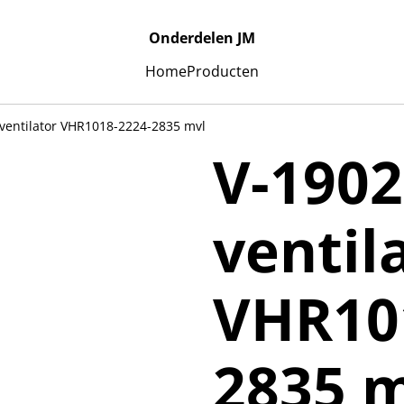
Onderdelen JM
Home
Producten
ventilator VHR1018-2224-2835 mvl
V-190
ventil
VHR10
2835 