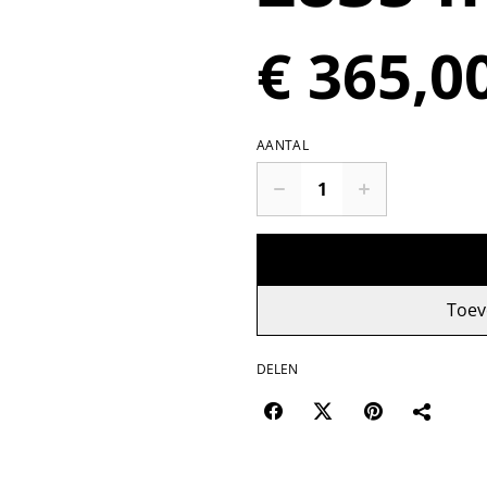
€ 365,0
AANTAL
Toev
DELEN