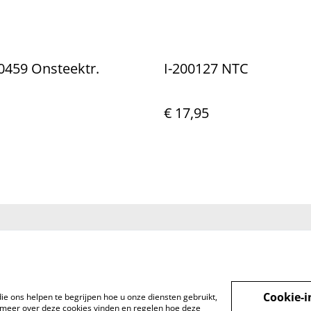
0459 Onsteektr.
I-200127 NTC
€ 17,95
t met
Voorwaarden
Privacybeleid
Cookieb
Cookie-i
ie ons helpen te begrijpen hoe u onze diensten gebruikt,
meer over deze cookies vinden en regelen hoe deze