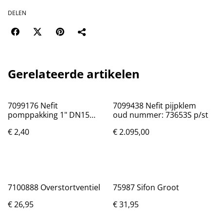
DELEN
Gerelateerde artikelen
7099176 Nefit
7099438 Nefit pijpklem
pomppakking 1" DN15
oud nummer: 73653S p/st
30x23 x 2 mm p/st
€ 2,40
€ 2.095,00
7100888 Overstortventiel
75987 Sifon Groot
€ 26,95
€ 31,95