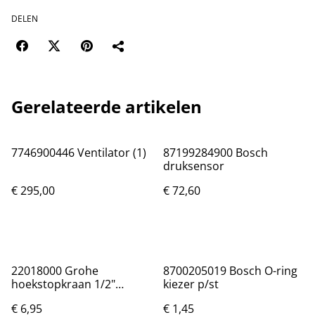
DELEN
Gerelateerde artikelen
7746900446 Ventilator (1)
87199284900 Bosch
druksensor
€ 295,00
€ 72,60
22018000 Grohe
8700205019 Bosch O-ring
hoekstopkraan 1/2"
kiezer p/st
buitendraad x 10 mm knel
€ 6,95
€ 1,45
met rozet chroom