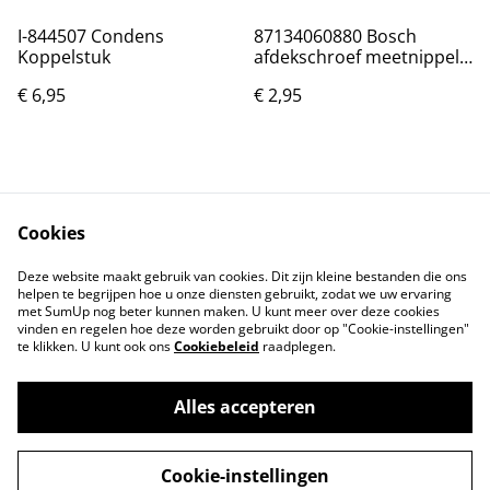
I-844507 Condens
87134060880 Bosch
Koppelstuk
afdekschroef meetnippel
p/st
€ 6,95
€ 2,95
Cookies
Deze website maakt gebruik van cookies. Dit zijn kleine bestanden die ons
helpen te begrijpen hoe u onze diensten gebruikt, zodat we uw ervaring
Neem contact met
Voorwaarden
met SumUp nog beter kunnen maken. U kunt meer over deze cookies
ons op
vinden en regelen hoe deze worden gebruikt door op "Cookie-instellingen"
Privacybeleid
Cookiebeleid
te klikken. U kunt ook ons
Cookiebeleid
raadplegen.
Alles accepteren
©
2026
Onderdelen JM
Cookie-instellingen
powered by