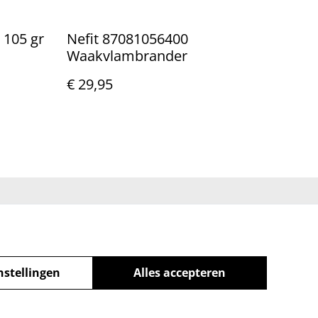
 105 gr
Nefit 87081056400
Waakvlambrander
€ 29,95
eleid
nstellingen
Alles accepteren
powered by