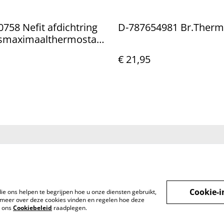
758 Nefit afdichtring
D-787654981 Br.Therm
smaximaalthermostaat
€ 21,95
t met
Voorwaarden
Privacybeleid
Cookieb
Cookie-i
ie ons helpen te begrijpen hoe u onze diensten gebruikt,
meer over deze cookies vinden en regelen hoe deze
k ons
Cookiebeleid
raadplegen.