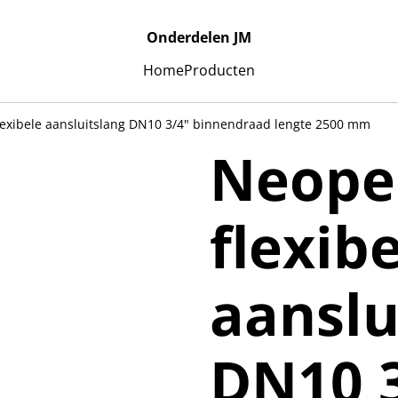
Onderdelen JM
Home
Producten
lexibele aansluitslang DN10 3/4" binnendraad lengte 2500 mm
Neoper
flexib
aanslu
DN10 