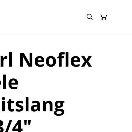
l Neoflex
ele
itslang
3/4"