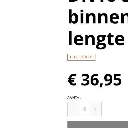
binne
lengt
UITVERKOCHT
€ 36,95
AANTAL