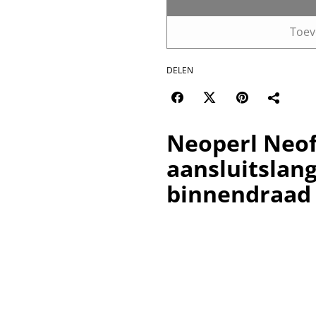
Toev
DELEN
Neoperl Neof
aansluitslan
binnendraad