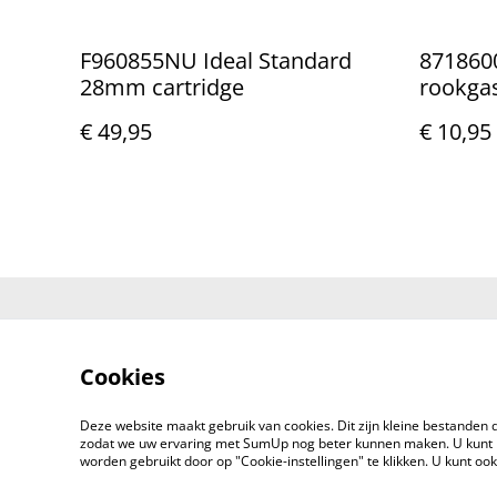
F960855NU Ideal Standard
8718600
28mm cartridge
rookga
(1)
€ 49,95
€ 10,95
Neem contac
ons op
Cookies
Deze website maakt gebruik van cookies. Dit zijn kleine bestanden d
zodat we uw ervaring met SumUp nog beter kunnen maken. U kunt 
worden gebruikt door op "Cookie-instellingen" te klikken. U kunt oo
©
2026
Onderdelen JM