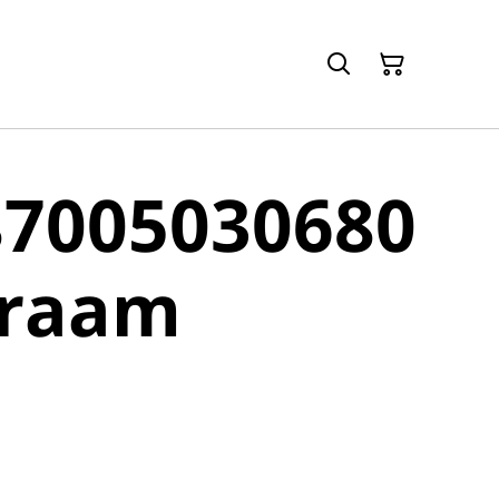
87005030680
raam