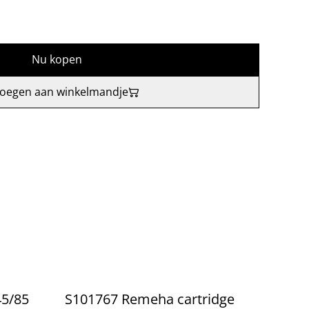
Nu kopen
oegen aan winkelmandje
45/85
S101767 Remeha cartridge