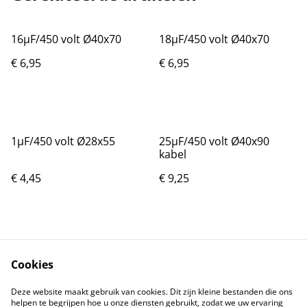
16µF/450 volt Ø40x70
18µF/450 volt Ø40x70
€ 6,95
€ 6,95
1µF/450 volt Ø28x55
25µF/450 volt Ø40x90
kabel
€ 4,45
€ 9,25
Cookies
Deze website maakt gebruik van cookies. Dit zijn kleine bestanden die ons
helpen te begrijpen hoe u onze diensten gebruikt, zodat we uw ervaring
Neem contact met
Voorwaarden