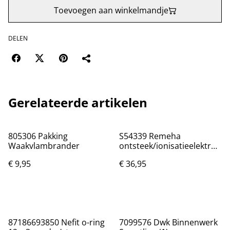
Toevoegen aan winkelmandje
DELEN
Gerelateerde artikelen
805306 Pakking
S54339 Remeha
Waakvlambrander
ontsteek/ionisatieelektrod
e Selecta/Quinta/W21/28
€ 9,95
€ 36,95
87186693850 Nefit o-ring
7099576 Dwk Binnenwerk