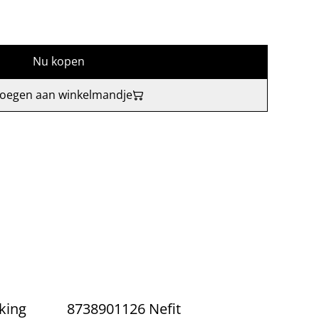
Nu kopen
oegen aan winkelmandje
king
8738901126 Nefit