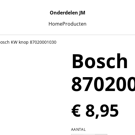
Onderdelen JM
Home
Producten
osch KW knop 87020001030
Bosch
87020
€ 8,95
AANTAL