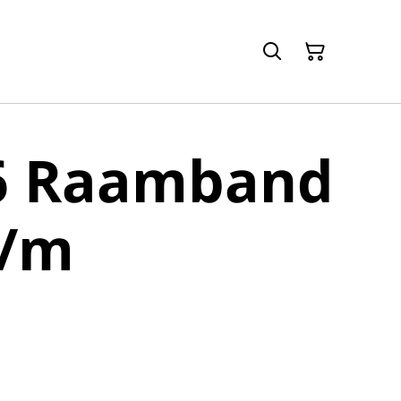
6 Raamband
p/m