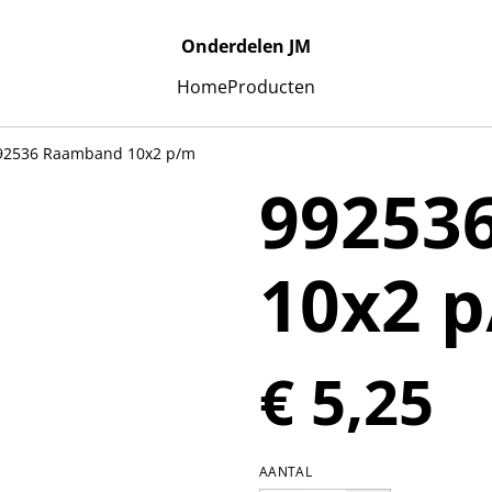
Onderdelen JM
Home
Producten
92536 Raamband 10x2 p/m
99253
10x2 
€ 5,25
AANTAL