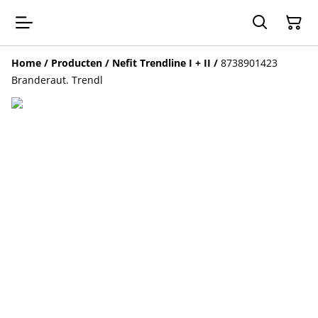
Home
/
Producten
/
Nefit Trendline I + II
/
8738901423
Branderaut. Trendl