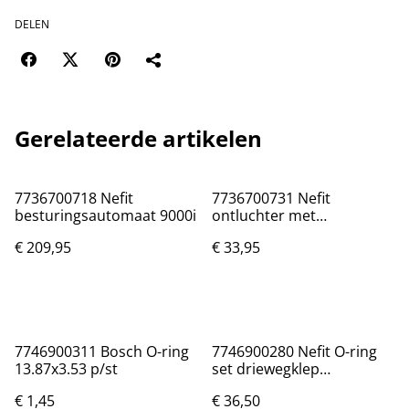
DELEN
Gerelateerde artikelen
7736700718 Nefit
7736700731 Nefit
besturingsautomaat 9000i
ontluchter met
slangverbinding
€ 209,95
€ 33,95
7746900311 Bosch O-ring
7746900280 Nefit O-ring
13.87x3.53 p/st
set driewegklep
8718600261
€ 1,45
€ 36,50