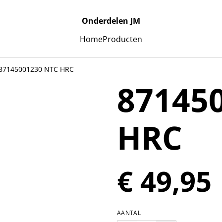
Onderdelen JM
Home
Producten
87145001230 NTC HRC
87145
HRC
€ 49,95
AANTAL