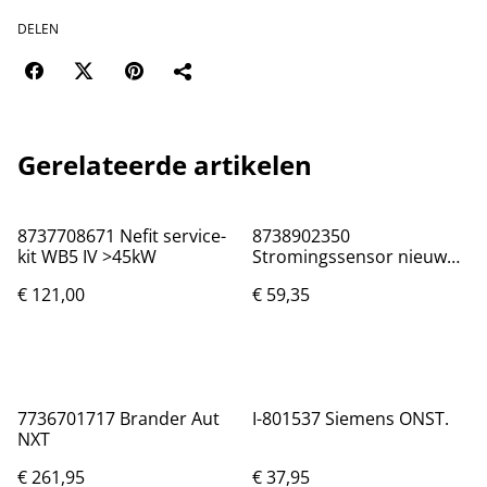
DELEN
Gerelateerde artikelen
8737708671 Nefit service-
8738902350
kit WB5 IV >45kW
Stromingssensor nieuw
(1)
€ 121,00
€ 59,35
7736701717 Brander Aut
I-801537 Siemens ONST.
NXT
€ 261,95
€ 37,95