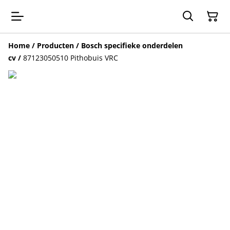
Home
/
Producten
/
Bosch specifieke onderdelen
cv
/
87123050510 Pithobuis VRC