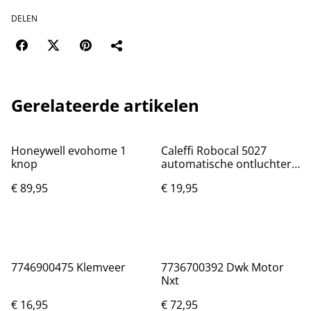
DELEN
Gerelateerde artikelen
Honeywell evohome 1
Caleffi Robocal 5027
knop
automatische ontluchter
3/8" 1x buitendraad (max.)
€ 89,95
€ 19,95
10 bar (max.) 110°c
7746900475 Klemveer
7736700392 Dwk Motor
Nxt
€ 16,95
€ 72,95