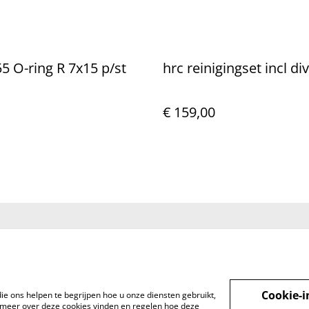
V-981155 O-ring R 7x15 p/st
hrc reinigingset incl di
€ 159,00
t met
Voorwaarden
Privacybeleid
Cookieb
Cookie-i
ie ons helpen te begrijpen hoe u onze diensten gebruikt,
meer over deze cookies vinden en regelen hoe deze