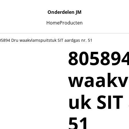
Onderdelen JM
Home
Producten
05894 Dru waakvlamspuitstuk SIT aardgas nr. 51
80589
waakv
uk SIT
51