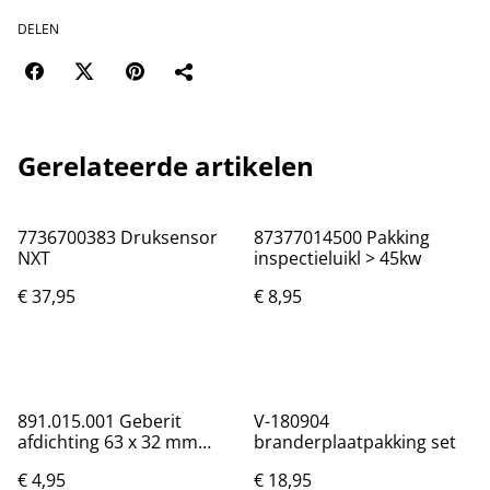
DELEN
Gerelateerde artikelen
7736700383 Druksensor
87377014500 Pakking
NXT
inspectieluikl > 45kw
€ 37,95
€ 8,95
891.015.001 Geberit
V-180904
afdichting 63 x 32 mm
branderplaatpakking set
rubber
€ 4,95
€ 18,95