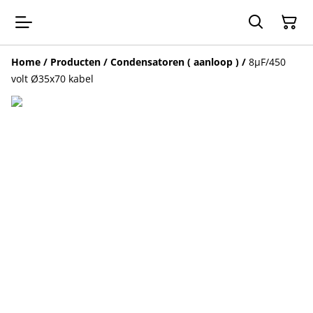
Home
/
Producten
/
Condensatoren ( aanloop )
/
8µF/450
volt Ø35x70 kabel