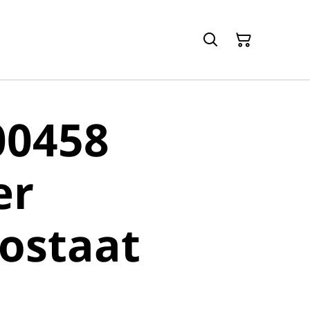
00458
er
ostaat