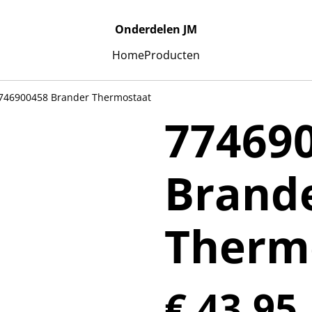
Onderdelen JM
Home
Producten
746900458 Brander Thermostaat
77469
Brand
Therm
€ 43,95