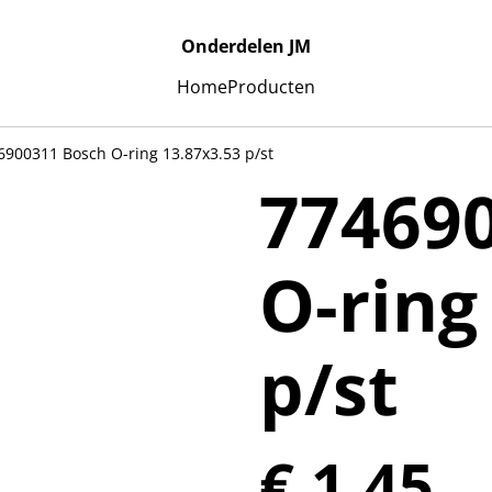
Onderdelen JM
Home
Producten
6900311 Bosch O-ring 13.87x3.53 p/st
77469
O-ring
p/st
€ 1,45