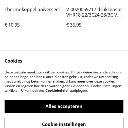
Thermokoppel universeel
V-0020059717 druksensor
VHR18-22/3C24-28/3C VHR
CW3 4/3
€ 10,95
€ 35,95
Cookies
Deze website maakt gebruik van cookies. Dit zijn kleine bestanden die ons
helpen te begrijpen hoe u onze diensten gebruikt, zodat we uw ervaring
Neem contact met
Voorwaarden
met SumUp nog beter kunnen maken. U kunt meer over deze cookies
ons op
vinden en regelen hoe deze worden gebruikt door op "Cookie-instellingen"
Privacybeleid
Cookiebeleid
te klikken. U kunt ook ons
Cookiebeleid
raadplegen.
Alles accepteren
©
2026
Onderdelen JM
Cookie-instellingen
powered by