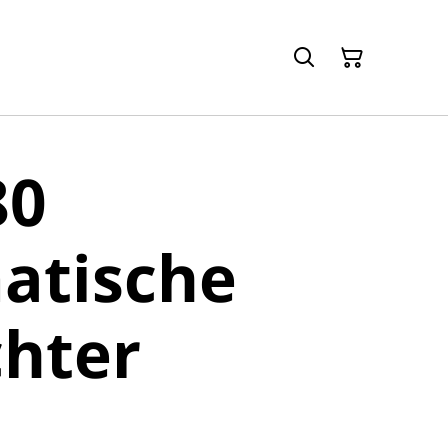
80
atische
hter