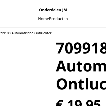
Onderdelen JM
Home
Producten
099180 Automatische Ontluchter
70991
Autom
Ontluc
€ 19,95