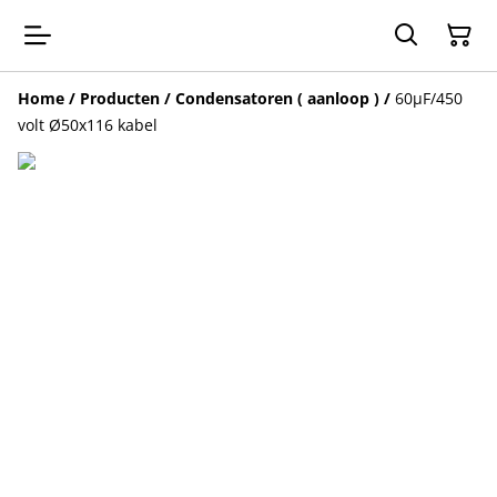
Home
/
Producten
/
Condensatoren ( aanloop )
/
60µF/450
volt Ø50x116 kabel