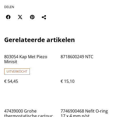
DELEN
Gerelateerde artikelen
803054 Kap Met Piezo
8718600249 NTC
Minisit
UITVERKOCHT
€ 54,45
€ 15,10
47439000 Grohe
7746900468 Nefit O-ring
thermostatische cartouch
17 x 4 mm p/st