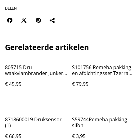
DELEN
Gerelateerde artikelen
805715 Dru
S101756 Remeha pakking
waakvlambrander Junkers
en afdichtingsset Tzerra
CB505.125
28 en 40
€ 45,95
€ 79,95
8718600019 Druksensor
S59744Remeha pakking
(1)
sifon
€ 66,95
€ 3,95