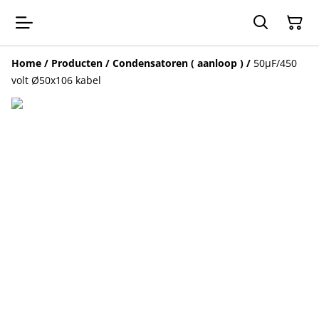
Home
/
Producten
/
Condensatoren ( aanloop )
/
50µF/450
volt Ø50x106 kabel