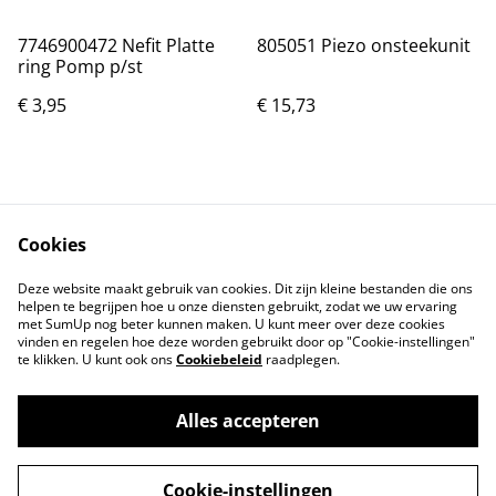
7746900472 Nefit Platte
805051 Piezo onsteekunit
ring Pomp p/st
€ 3,95
€ 15,73
Cookies
Deze website maakt gebruik van cookies. Dit zijn kleine bestanden die ons
helpen te begrijpen hoe u onze diensten gebruikt, zodat we uw ervaring
Neem contact met
Voorwaarden
met SumUp nog beter kunnen maken. U kunt meer over deze cookies
ons op
vinden en regelen hoe deze worden gebruikt door op "Cookie-instellingen"
Privacybeleid
Cookiebeleid
te klikken. U kunt ook ons
Cookiebeleid
raadplegen.
Alles accepteren
©
2026
Onderdelen JM
Cookie-instellingen