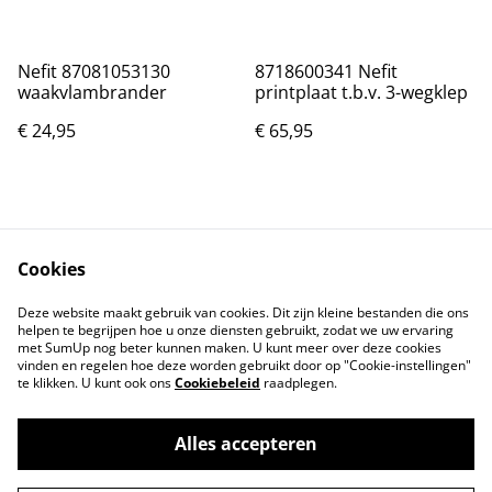
Nefit 87081053130
8718600341 Nefit
waakvlambrander
printplaat t.b.v. 3-wegklep
€ 24,95
€ 65,95
Cookies
Deze website maakt gebruik van cookies. Dit zijn kleine bestanden die ons
helpen te begrijpen hoe u onze diensten gebruikt, zodat we uw ervaring
Neem contact met
Voorwaarden
met SumUp nog beter kunnen maken. U kunt meer over deze cookies
ons op
vinden en regelen hoe deze worden gebruikt door op "Cookie-instellingen"
Privacybeleid
Cookiebeleid
te klikken. U kunt ook ons
Cookiebeleid
raadplegen.
Alles accepteren
©
2026
Onderdelen JM