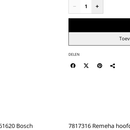
Toev
DELEN
61620 Bosch
7817316 Remeha hoofd