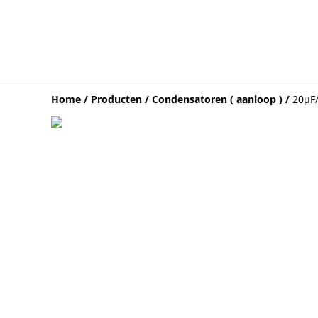
Home
/
Producten
/
Condensatoren ( aanloop )
/
20µF/