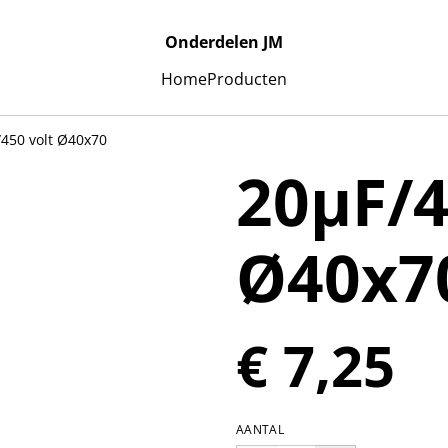
Onderdelen JM
Home
Producten
450 volt Ø40x70
20µF/4
Ø40x7
€ 7,25
AANTAL