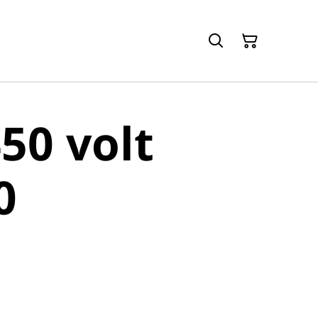
50 volt
0