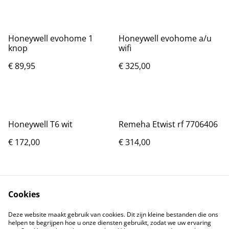
Honeywell evohome 1
Honeywell evohome a/u
knop
wifi
€ 89,95
€ 325,00
Honeywell T6 wit
Remeha Etwist rf 7706406
€ 172,00
€ 314,00
Cookies
Deze website maakt gebruik van cookies. Dit zijn kleine bestanden die ons
helpen te begrijpen hoe u onze diensten gebruikt, zodat we uw ervaring
Neem contact met
Voorwaarden